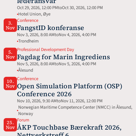
lederansvar
Oct 29, 2026, 12:00 PM
to
Oct 30, 2026, 12:00 PM
Hotel Union, Øye
Conference
3.
FangstID konferanse
Nov
Nov 3, 2026, 8:00 AM
to
Nov 4, 2026, 4:00 PM
Trondheim
Professional Development Day
5.
Fagdag for Marin Ingrediens
Nov
Nov 5, 2026, 8:00 AM
to
Nov 5, 2026, 4:00 PM
Ålesund
Conference
10.
Open Simulation Platform (OSP) 
Nov
Conference 2026
Nov 10, 2026, 9:30 AM
to
Nov 11, 2026, 12:00 PM
Norwegian Maritime Competence Center (NMCC) in Ålesund, 
Norway
Forum
25.
ÅKP Touchbase Bærekraft 2026, 
Nov
Nettverkstreff 6