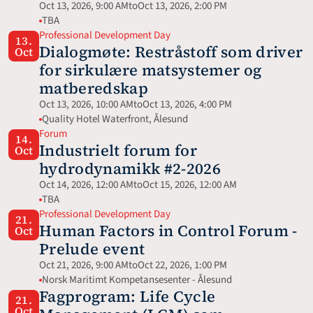
Oct 13, 2026, 9:00 AM
to
Oct 13, 2026, 2:00 PM
TBA
Professional Development Day
13.
Dialogmøte: Restråstoff som driver 
Oct
for sirkulære matsystemer og 
matberedskap
Oct 13, 2026, 10:00 AM
to
Oct 13, 2026, 4:00 PM
Quality Hotel Waterfront, Ålesund
Forum
14.
Industrielt forum for 
Oct
hydrodynamikk #2-2026
Oct 14, 2026, 12:00 AM
to
Oct 15, 2026, 12:00 AM
TBA
Professional Development Day
21.
Human Factors in Control Forum - 
Oct
Prelude event
Oct 21, 2026, 9:00 AM
to
Oct 22, 2026, 1:00 PM
Norsk Maritimt Kompetansesenter - Ålesund
Fagprogram: Life Cycle 
21.
Oct