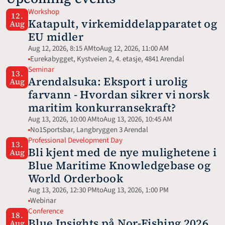
Workshop
12.
Katapult, virkemiddelapparatet og 
Aug
EU midler
Aug 12, 2026, 8:15 AM
to
Aug 12, 2026, 11:00 AM
Eurekabygget, Kystveien 2, 4. etasje, 4841 Arendal
Seminar
13.
Arendalsuka: Eksport i urolig 
Aug
farvann - Hvordan sikrer vi norsk 
maritim konkurransekraft?
Aug 13, 2026, 10:00 AM
to
Aug 13, 2026, 10:45 AM
No1Sportsbar, Langbryggen 3 Arendal
Professional Development Day
13.
Bli kjent med de nye mulighetene i 
Aug
Blue Maritime Knowledgebase og 
World Orderbook
Aug 13, 2026, 12:30 PM
to
Aug 13, 2026, 1:00 PM
Webinar 
Conference
18.
Blue Insights på Nor-Fishing 2026
Aug