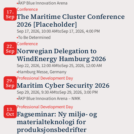
ÅKP Blue Innovation Arena
Conference
17.
The Maritime Cluster Conference 
Sep
2026 [Placeholder]
Sep 17, 2026, 10:00 AM
to
Sep 17, 2026, 4:00 PM
To Be Determined
Conference
22.
Norwegian Delegation to 
Sep
WindEnergy Hamburg 2026
Sep 22, 2026, 12:00 AM
to
Sep 25, 2026, 12:00 AM
Hamburg Messe, Germany 
Professional Development Day
29.
Maritim Cyber Security 2026
Sep
Sep 29, 2026, 9:30 AM
to
Sep 29, 2026, 3:00 PM
ÅKP Blue Innovation Arena – NMK
Professional Development Day
13.
Fagseminar: Ny miljø- og 
Oct
materialteknologi for 
produksjonsbedrifter