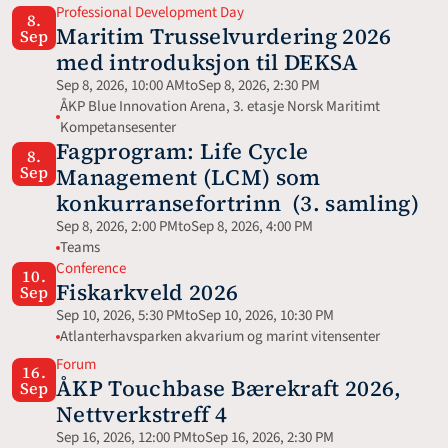
Professional Development Day
8.
Maritim Trusselvurdering 2026 
Sep
med introduksjon til DEKSA
Sep 8, 2026, 10:00 AM
to
Sep 8, 2026, 2:30 PM
ÅKP Blue Innovation Arena, 3. etasje Norsk Maritimt 
Kompetansesenter
Fagprogram: Life Cycle 
8.
Sep
Management (LCM) som 
konkurransefortrinn  (3. samling)
Sep 8, 2026, 2:00 PM
to
Sep 8, 2026, 4:00 PM
Teams
Conference
10.
Fiskarkveld 2026
Sep
Sep 10, 2026, 5:30 PM
to
Sep 10, 2026, 10:30 PM
Atlanterhavsparken akvarium og marint vitensenter
Forum
16.
ÅKP Touchbase Bærekraft 2026, 
Sep
Nettverkstreff 4
Sep 16, 2026, 12:00 PM
to
Sep 16, 2026, 2:30 PM