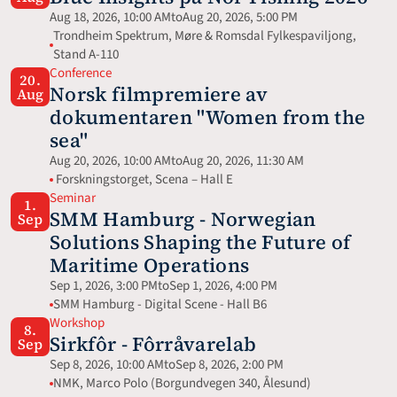
Aug 18, 2026, 10:00 AM
to
Aug 20, 2026, 5:00 PM
Trondheim Spektrum, Møre & Romsdal Fylkespaviljong, 
Stand A-110
Conference
20.
Norsk filmpremiere av 
Aug
dokumentaren "Women from the 
sea"
Aug 20, 2026, 10:00 AM
to
Aug 20, 2026, 11:30 AM
 Forskningstorget, Scena – Hall E
Seminar
1.
SMM Hamburg - Norwegian 
Sep
Solutions Shaping the Future of 
Maritime Operations
Sep 1, 2026, 3:00 PM
to
Sep 1, 2026, 4:00 PM
SMM Hamburg - Digital Scene - Hall B6
Workshop
8.
Sirkfôr - Fôrråvarelab
Sep
Sep 8, 2026, 10:00 AM
to
Sep 8, 2026, 2:00 PM
NMK, Marco Polo (Borgundvegen 340, Ålesund)