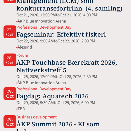
Management (LCM) som 
konkurransefortrinn  (4. samling)
Oct 21, 2026, 12:00 PM
to
Oct 21, 2026, 4:00 PM
ÅKP Blue Innovation Arena
Professional Development Day
22.
Fagseminar: Effektivt fiskeri
Oct
Oct 22, 2026, 9:00 AM
to
Oct 22, 2026, 2:00 PM
Ålesund
Forum
28.
ÅKP Touchbase Bærekraft 2026, 
Oct
Nettverkstreff 5
Oct 28, 2026, 12:00 PM
to
Oct 28, 2026, 2:30 PM
ÅKP Blue Innovation Arena
Professional Development Day
29.
Fagdag: Aquatech 2026 
Oct
Oct 29, 2026, 9:30 AM
to
Oct 29, 2026, 6:00 PM
TBD
Business development
29.
ÅKP Summit 2026 - KI som 
Oct