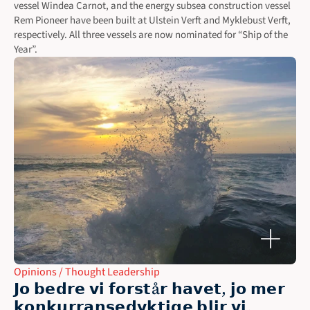
vessel Windea Carnot, and the energy subsea construction vessel 
Rem Pioneer have been built at Ulstein Verft and Myklebust Verft, 
respectively. All three vessels are now nominated for “Ship of the 
Year”.
Opinions / Thought Leadership
𝗝𝗼 𝗯𝗲𝗱𝗿𝗲 𝘃𝗶 𝗳𝗼𝗿𝘀𝘁å𝗿 𝗵𝗮𝘃𝗲𝘁, 𝗷𝗼 𝗺𝗲𝗿 
𝗸𝗼𝗻𝗸𝘂𝗿𝗿𝗮𝗻𝘀𝗲𝗱𝘆𝗸𝘁𝗶𝗴𝗲 𝗯𝗹𝗶𝗿 𝘃𝗶.