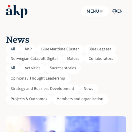
Select Langu
MENU
EN
News
All
ÅKP
Blue Maritime Cluster
Blue Legasea
Norwegian Catapult Digital
Mafoss
Collaborators
All
Activities
Success stories
Opinions / Thought Leadership
Strategy and Business Development
News
Projects & Outcomes
Members and organization