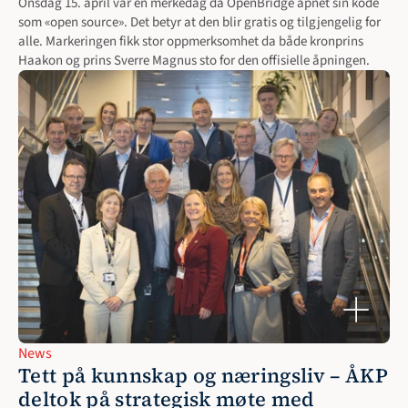
Onsdag 15. april var en merkedag da OpenBridge åpnet sin kode 
som «open source». Det betyr at den blir gratis og tilgjengelig for 
alle. Markeringen fikk stor oppmerksomhet da både kronprins 
Haakon og prins Sverre Magnus sto for den offisielle åpningen.
News
Tett på kunnskap og næringsliv – ÅKP 
deltok på strategisk møte med 