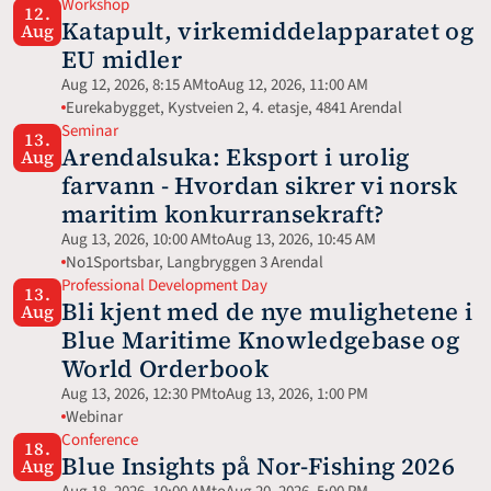
Workshop
12.
Katapult, virkemiddelapparatet og 
Aug
EU midler
Aug 12, 2026, 8:15 AM
to
Aug 12, 2026, 11:00 AM
Eurekabygget, Kystveien 2, 4. etasje, 4841 Arendal
Seminar
13.
Arendalsuka: Eksport i urolig 
Aug
farvann - Hvordan sikrer vi norsk 
maritim konkurransekraft?
Aug 13, 2026, 10:00 AM
to
Aug 13, 2026, 10:45 AM
No1Sportsbar, Langbryggen 3 Arendal
Professional Development Day
13.
Bli kjent med de nye mulighetene i 
Aug
Blue Maritime Knowledgebase og 
World Orderbook
Aug 13, 2026, 12:30 PM
to
Aug 13, 2026, 1:00 PM
Webinar 
Conference
18.
Blue Insights på Nor-Fishing 2026
Aug