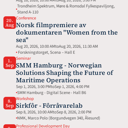
Aug 18, 2026, 10:00 AM
to
Aug 20, 2026, 5:00 PM
Trondheim Spektrum, Møre & Romsdal Fylkespaviljong, 
Stand A-110
Conference
20.
Norsk filmpremiere av 
Aug
dokumentaren "Women from the 
sea"
Aug 20, 2026, 10:00 AM
to
Aug 20, 2026, 11:30 AM
 Forskningstorget, Scena – Hall E
Seminar
1.
SMM Hamburg - Norwegian 
Sep
Solutions Shaping the Future of 
Maritime Operations
Sep 1, 2026, 3:00 PM
to
Sep 1, 2026, 4:00 PM
SMM Hamburg - Digital Scene - Hall B6
Workshop
8.
Sirkfôr - Fôrråvarelab
Sep
Sep 8, 2026, 10:00 AM
to
Sep 8, 2026, 2:00 PM
NMK, Marco Polo (Borgundvegen 340, Ålesund)
Professional Development Day