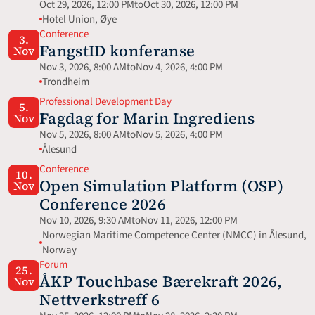
Oct 29, 2026, 12:00 PM
to
Oct 30, 2026, 12:00 PM
Hotel Union, Øye
Conference
3.
FangstID konferanse
Nov
Nov 3, 2026, 8:00 AM
to
Nov 4, 2026, 4:00 PM
Trondheim
Professional Development Day
5.
Fagdag for Marin Ingrediens
Nov
Nov 5, 2026, 8:00 AM
to
Nov 5, 2026, 4:00 PM
Ålesund
Conference
10.
Open Simulation Platform (OSP) 
Nov
Conference 2026
Nov 10, 2026, 9:30 AM
to
Nov 11, 2026, 12:00 PM
Norwegian Maritime Competence Center (NMCC) in Ålesund, 
Norway
Forum
25.
ÅKP Touchbase Bærekraft 2026, 
Nov
Nettverkstreff 6