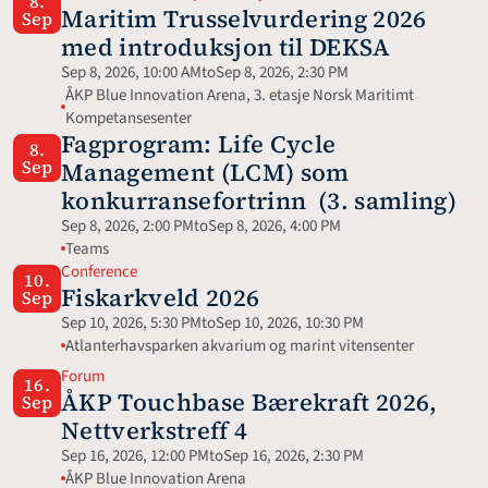
8.
Maritim Trusselvurdering 2026 
Sep
med introduksjon til DEKSA
Sep 8, 2026, 10:00 AM
to
Sep 8, 2026, 2:30 PM
ÅKP Blue Innovation Arena, 3. etasje Norsk Maritimt 
Kompetansesenter
Fagprogram: Life Cycle 
8.
Sep
Management (LCM) som 
konkurransefortrinn  (3. samling)
Sep 8, 2026, 2:00 PM
to
Sep 8, 2026, 4:00 PM
Teams
Conference
10.
Fiskarkveld 2026
Sep
Sep 10, 2026, 5:30 PM
to
Sep 10, 2026, 10:30 PM
Atlanterhavsparken akvarium og marint vitensenter
Forum
16.
ÅKP Touchbase Bærekraft 2026, 
Sep
Nettverkstreff 4
Sep 16, 2026, 12:00 PM
to
Sep 16, 2026, 2:30 PM
ÅKP Blue Innovation Arena