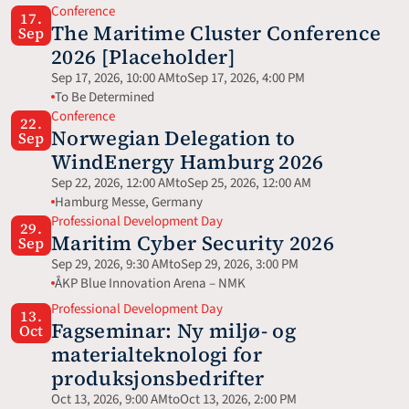
Conference
17.
The Maritime Cluster Conference 
Sep
2026 [Placeholder]
Sep 17, 2026, 10:00 AM
to
Sep 17, 2026, 4:00 PM
To Be Determined
Conference
22.
Norwegian Delegation to 
Sep
WindEnergy Hamburg 2026
Sep 22, 2026, 12:00 AM
to
Sep 25, 2026, 12:00 AM
Hamburg Messe, Germany 
Professional Development Day
29.
Maritim Cyber Security 2026
Sep
Sep 29, 2026, 9:30 AM
to
Sep 29, 2026, 3:00 PM
ÅKP Blue Innovation Arena – NMK
Professional Development Day
13.
Fagseminar: Ny miljø- og 
Oct
materialteknologi for 
produksjonsbedrifter
Oct 13, 2026, 9:00 AM
to
Oct 13, 2026, 2:00 PM