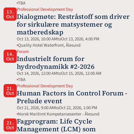
TBA
Professional Development Day
13.
Dialogmøte: Restråstoff som driver 
Oct
for sirkulære matsystemer og 
matberedskap
Oct 13, 2026, 10:00 AM
to
Oct 13, 2026, 4:00 PM
Quality Hotel Waterfront, Ålesund
Forum
14.
Industrielt forum for 
Oct
hydrodynamikk #2-2026
Oct 14, 2026, 12:00 AM
to
Oct 15, 2026, 12:00 AM
TBA
Professional Development Day
21.
Human Factors in Control Forum - 
Oct
Prelude event
Oct 21, 2026, 9:00 AM
to
Oct 22, 2026, 1:00 PM
Norsk Maritimt Kompetansesenter - Ålesund
Fagprogram: Life Cycle 
21.
Oct
Management (LCM) som 