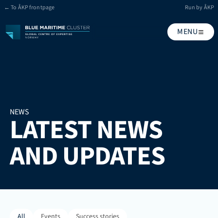
← To ÅKP frontpage
Run by ÅKP
MENU
NEWS
LATEST NEWS 
AND UPDATES
All
Events
Success stories