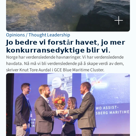
Opinions / Thought Leadership
𝗝𝗼 𝗯𝗲𝗱𝗿𝗲 𝘃𝗶 𝗳𝗼𝗿𝘀𝘁å𝗿 𝗵𝗮𝘃𝗲𝘁, 𝗷𝗼 𝗺𝗲𝗿 
𝗸𝗼𝗻𝗸𝘂𝗿𝗿𝗮𝗻𝘀𝗲𝗱𝘆𝗸𝘁𝗶𝗴𝗲 𝗯𝗹𝗶𝗿 𝘃𝗶.
Norge har verdensledende havnæringer. Vi har verdensledende 
havdata. Nå må vi bli verdensledende på å skape verdi av dem, 
skriver Knut Tore Aurdal i GCE Blue Maritime Cluster.