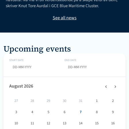
skriver Knut Tore Aurdal i GCE Blue Maritime Cluster.
See all news
Upcoming events
START DATE
END DATE
‹
›
August 2026
27
28
29
30
31
1
2
3
4
5
6
7
8
9
10
11
12
13
14
15
16