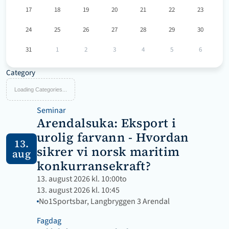
17
18
19
20
21
22
23
24
25
26
27
28
29
30
31
1
2
3
4
5
6
Category
Loading Categories...
Seminar
Arendalsuka: Eksport i 
urolig farvann - Hvordan 
13.
sikrer vi norsk maritim 
aug
konkurransekraft?
13. august 2026 kl. 10:00
to
13. august 2026 kl. 10:45
No1Sportsbar, Langbryggen 3 Arendal
Fagdag