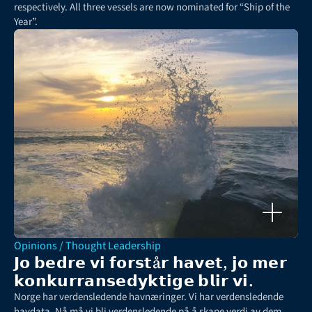
respectively. All three vessels are now nominated for “Ship of the 
Year”.
Opinions / Thought Leadership
𝗝𝗼 𝗯𝗲𝗱𝗿𝗲 𝘃𝗶 𝗳𝗼𝗿𝘀𝘁å𝗿 𝗵𝗮𝘃𝗲𝘁, 𝗷𝗼 𝗺𝗲𝗿 
𝗸𝗼𝗻𝗸𝘂𝗿𝗿𝗮𝗻𝘀𝗲𝗱𝘆𝗸𝘁𝗶𝗴𝗲 𝗯𝗹𝗶𝗿 𝘃𝗶.
Norge har verdensledende havnæringer. Vi har verdensledende 
havdata. Nå må vi bli verdensledende på å skape verdi av dem, 