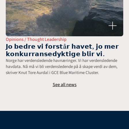
Opinions / Thought Leadership
𝗝𝗼 𝗯𝗲𝗱𝗿𝗲 𝘃𝗶 𝗳𝗼𝗿𝘀𝘁å𝗿 𝗵𝗮𝘃𝗲𝘁, 𝗷𝗼 𝗺𝗲𝗿 
𝗸𝗼𝗻𝗸𝘂𝗿𝗿𝗮𝗻𝘀𝗲𝗱𝘆𝗸𝘁𝗶𝗴𝗲 𝗯𝗹𝗶𝗿 𝘃𝗶.
Norge har verdensledende havnæringer. Vi har verdensledende 
havdata. Nå må vi bli verdensledende på å skape verdi av dem, 
skriver Knut Tore Aurdal i GCE Blue Maritime Cluster.
See all news