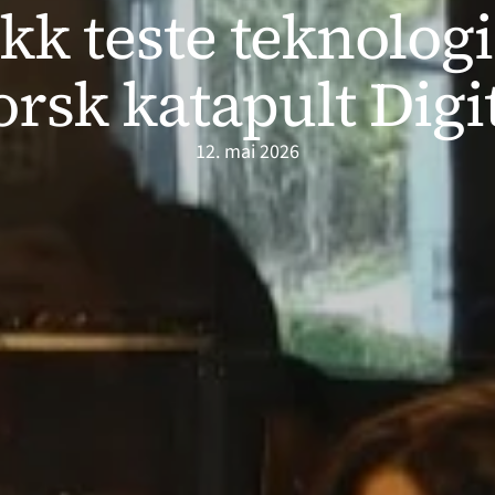
kk teste teknologi 
rsk katapult Digi
12. mai 2026