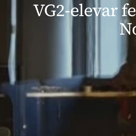
VG2-elevar fe
No