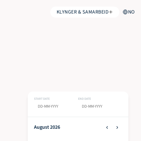
Select Lang
KLYNGER & SAMARBEID
NO
START DATE
END DATE
‹
›
August 2026