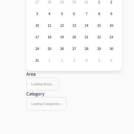
27
28
29
30
31
1
2
3
4
5
6
7
8
9
10
11
12
13
14
15
16
17
18
19
20
21
22
23
 
24
25
26
27
28
29
30
31
1
2
3
4
5
6
Area
Loading Areas...
Category
Loading Categories...