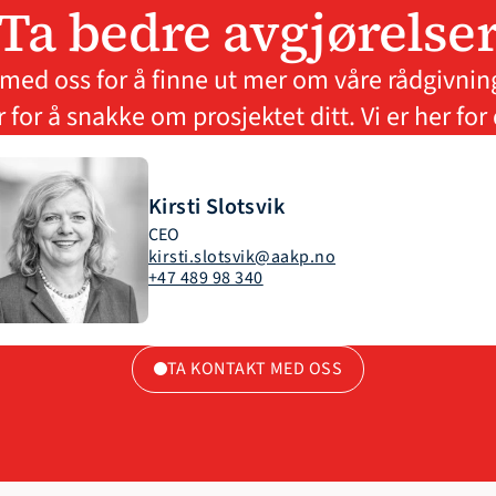
Ta bedre avgjørelse
med oss ​​for å finne ut mer om våre rådgivning
r for å snakke om prosjektet ditt. Vi er her for
Kirsti Slotsvik
CEO
kirsti.slotsvik@aakp.no
+47 489 98 340
TA KONTAKT MED OSS