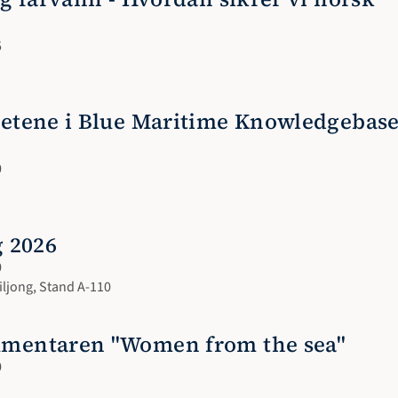
5
hetene i Blue Maritime Knowledgebase
0
g 2026
0
ljong, Stand A-110
umentaren "Women from the sea"
0