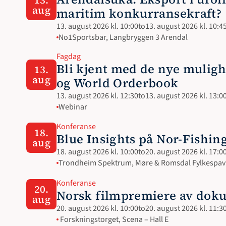
aug
maritim konkurransekraft?
13. august 2026 kl. 10:00
to
13. august 2026 kl. 10:4
No1Sportsbar, Langbryggen 3 Arendal
Fagdag
Bli kjent med de nye mulig
13.
aug
og World Orderbook
13. august 2026 kl. 12:30
to
13. august 2026 kl. 13:0
Webinar 
Konferanse
18.
Blue Insights på Nor-Fishin
aug
18. august 2026 kl. 10:00
to
20. august 2026 kl. 17:0
Trondheim Spektrum, Møre & Romsdal Fylkespavi
Konferanse
20.
Norsk filmpremiere av dok
aug
20. august 2026 kl. 10:00
to
20. august 2026 kl. 11:3
 Forskningstorget, Scena – Hall E