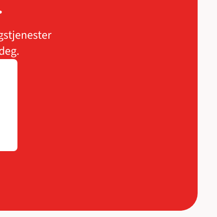
r
stjenester 
 deg.