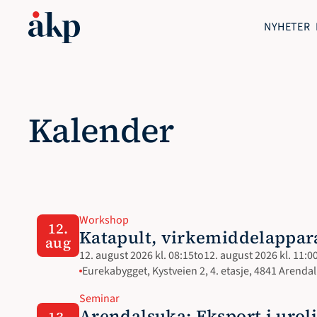
NYHETER
Kalender
Workshop
12.
Katapult, virkemiddelappar
aug
12. august 2026 kl. 08:15
to
12. august 2026 kl. 11:0
Eurekabygget, Kystveien 2, 4. etasje, 4841 Arendal
Seminar
Arendalsuka: Eksport i uroli
13.