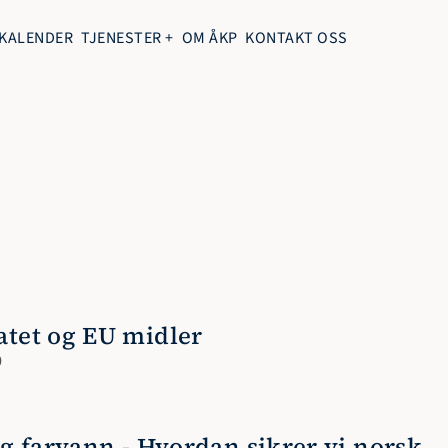
KALENDER
TJENESTER +
OM ÅKP
KONTAKT OSS
atet og EU midler
0
g farvann - Hvordan sikrer vi norsk 