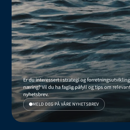
Er du interessert i strategi og forretningsutvikling
næring? Vil du ha faglig påfyll og tips om relev
nyhetsbrev. 
MELD DEG PÅ VÅRE NYHETSBREV