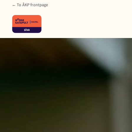
← To ÅKP frontpage