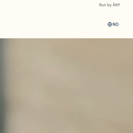
Run by ÅKP
Select Language
NO