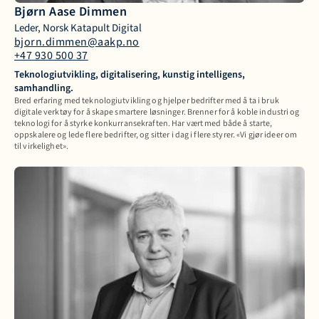
Bjørn Aase Dimmen
Leder, Norsk Katapult Digital
bjorn.dimmen@aakp.no
+47 930 500 37
Teknologiutvikling, digitalisering, kunstig intelligens, 
samhandling.
Bred erfaring med teknologiutvikling og hjelper bedrifter med å ta i bruk 
digitale verktøy for å skape smartere løsninger. Brenner for å koble industri og 
teknologi for å styrke konkurransekraften. Har vært med både å starte, 
oppskalere og lede flere bedrifter, og sitter i dag i flere styrer. «Vi gjør ideer om 
til virkelighet». 