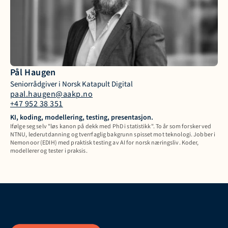
Pål Haugen
Seniorrådgiver i Norsk Katapult Digital
paal.haugen@aakp.no
+47 952 38 351
KI, koding, modellering, testing, presentasjon. 
Ifølge seg selv "løs kanon på dekk med PhD i statistikk". To år som forsker ved 
NTNU, lederutdanning og tverrfaglig bakgrunn spisset mot teknologi. Jobber i 
Nemonoor (EDIH) med praktisk testing av AI for norsk næringsliv. Koder, 
modellerer og tester i praksis. 