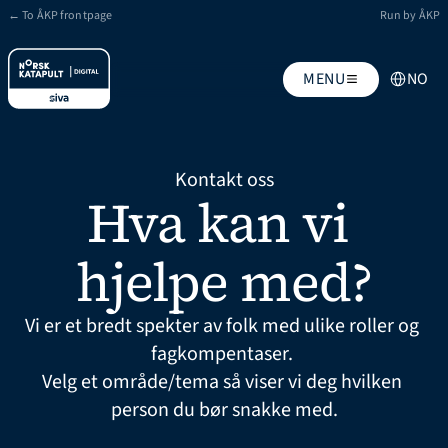
← To ÅKP frontpage
Run by ÅKP
Select Lang
MENU
NO
Kontakt oss
Hva kan vi 
hjelpe med?
Vi er et bredt spekter av folk med ulike roller og 
fagkompentaser. 
Velg et område/tema så viser vi deg hvilken 
person du bør snakke med.