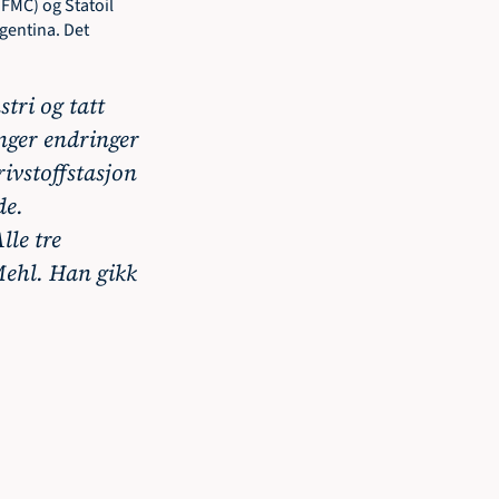
FMC) og Statoil 
gentina. Det 
ri og tatt 
nger endringer 
ivstoffstasjon 
e. 
le tre 
Mehl. Han gikk 