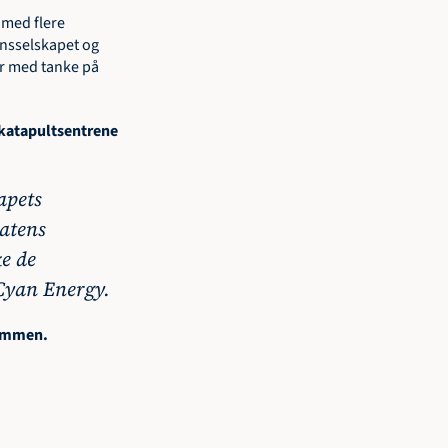
med flere 
nsselskapet og 
r med tanke på 
katapultsentrene 
pets 
atens 
e de 
Cyan Energy.  
sammen. 