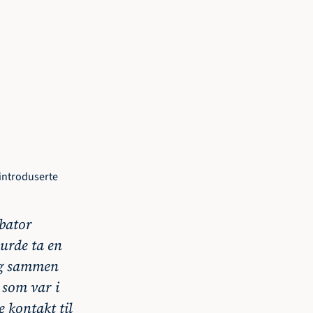
introduserte 
bator 
urde ta en 
og sammen 
 som var i 
 kontakt til 