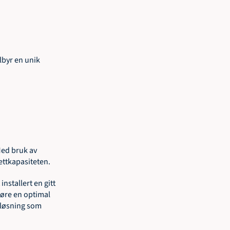
byr en unik 
ed bruk av 
ttkapasiteten.  
nstallert en gitt 
jøre en optimal 
løsning som 