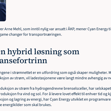
r Arne Mehl, som inntil nylig var ansatt i ÅKP, mener Cyan Energy til
 game changer for transportnæringen.
n hybrid løsning som 
ansefortrinn
ngene i strømnettet er en utfordring som også skaper muligheter. M
ksjon av strøm, vil ladestasjonene være langt mindre avhengig av ne
 produksjon av strøm fra hydrogendrevne brenselsceller, har selskapet i
duksjon fra vind og sol. For å levere lovet effekt til enhver tid og k
sjon og lagring av energi, har Cyan Energy utviklet en programvare
e energikilder som skal brukes. 