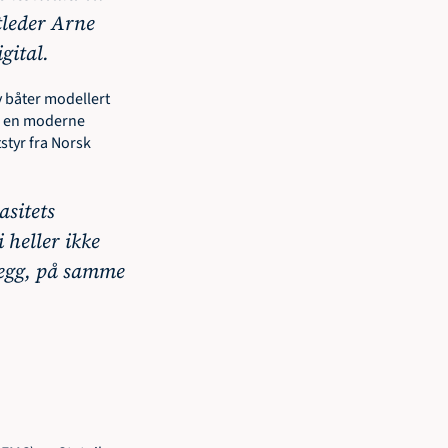
tleder Arne 
ital. 
 båter modellert 
på en moderne 
tyr fra Norsk 
sitets 
heller ikke 
legg, på samme 