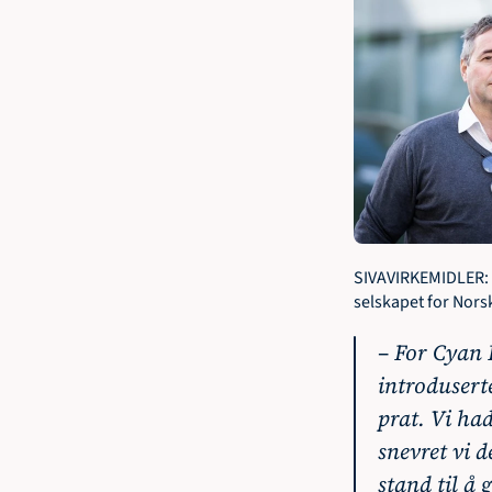
SIVAVIRKEMIDLER: F
selskapet for Norsk
– For Cyan 
introduserte
prat. Vi ha
snevret vi d
stand til å 