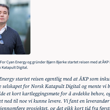
or Cyan Energy og gründer Bjørn Bjerke startet reisen med at ÅKP 
 Katapult Digital.
Energy startet reisen egentlig med at ÅKP som inku
 selskapet for Norsk Katapult Digital og mente vi b
dde et kort kartleggingsmøte for å avdekke behov, 
et ned til noe vi kunne levere. Vi fant en leverandør
gjennomføre prosjektet, og det gikk kort tid fra første