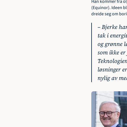
Han kommer fra olj
(Equinor). Ideen bl
dreide seg om bori
– Bjerke har
tak i energi
og grønne l
som ikke er 
Teknologien 
løsninger e
nylig av me