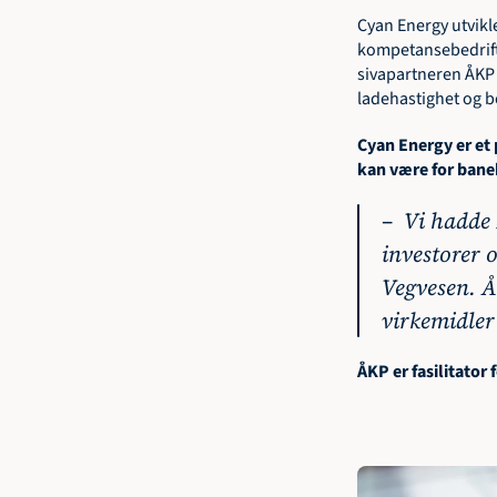
Cyan Energy utvikle
kompetansebedrifte
sivapartneren ÅKP 
ladehastighet og b
Cyan Energy er et
kan være for bane
–  Vi hadde 
investorer 
Vegvesen. ÅK
virkemidler
ÅKP er fasilitato