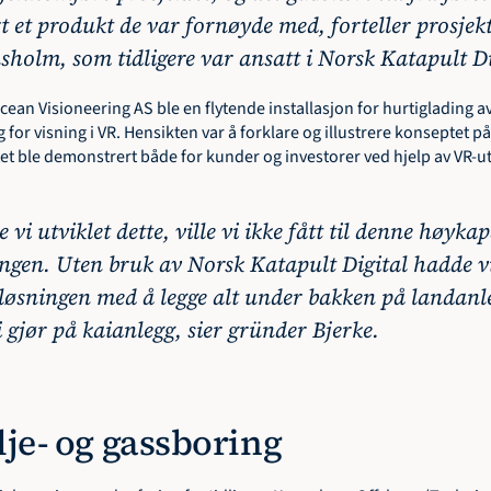
rt et produkt de var fornøyde med, forteller prosjek
olm, som tidligere var ansatt i Norsk Katapult Dig
ean Visioneering AS ble en flytende installasjon for hurtiglading av
ig for visning i VR. Hensikten var å forklare og illustrere konseptet 
et ble demonstrert både for kunder og investorer ved hjelp av VR-uts
 vi utviklet dette, ville vi ikke fått til denne høykapa
ingen. Uten bruk av Norsk Katapult Digital hadde vi 
d løsningen med å legge alt under bakken på landan
 gjør på kaianlegg, sier gründer Bjerke. 
olje- og gassboring