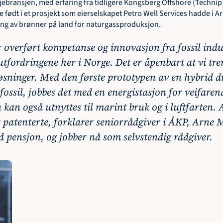
ebransjen, med erfaring fra tidligere Kongsberg Offshore (Technip 
e født i et prosjekt som eierselskapet Petro Well Services hadde i Ar
ng av brønner på land for naturgassproduksjon.  
 overført kompetanse og innovasjon fra fossil indust
utfordringene her i Norge. Det er åpenbart at vi tre
øsninger. Med den første prototypen av en hybrid dr
fossil, jobbes det med en energistasjon for veifarend
kan også utnyttes til marint bruk og i luftfarten. Al
r patenterte, forklarer seniorrådgiver i ÅKP, Arne 
d pensjon, og jobber nå som selvstendig rådgiver.