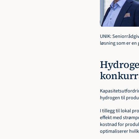
UNIK: Seniorrådgive
løsning som er en
Hydroge
konkurr
Kapasitetsutfordri
hydrogen til produ
I tillegg til lokal
effekt med strømpro
kostnad for produk
optimaliserer hvilk