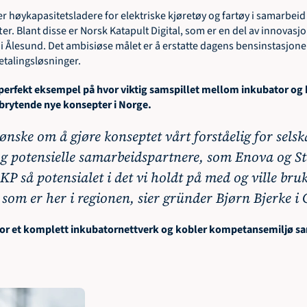
r høykapasitetsladere for elektriske kjøretøy og fartøy i samarbeid 
r. Blant disse er Norsk Katapult Digital, som er en del av innovasjo
i Ålesund. Det ambisiøse målet er å erstatte dagens bensinstasjone
etalingsløsninger.
 perfekt eksempel på hvor viktig samspillet mellom inkubator og 
brytende nye konsepter i Norge.  
ønske om å gjøre konseptet vårt forståelig for selska
og potensielle samarbeidspartnere, som Enova og St
P så potensialet i det vi holdt på med og ville bruk
 som er her i regionen, sier gründer Bjørn Bjerke i 
r for et komplett inkubatornettverk og kobler kompetansemiljø 