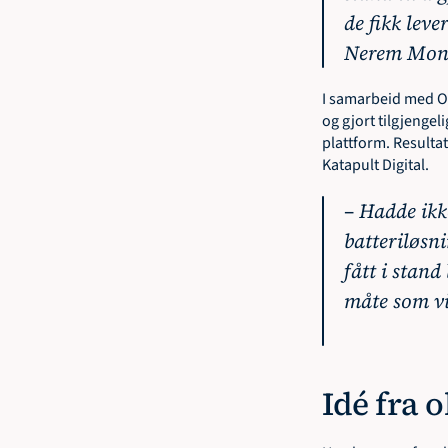
de fikk leve
Nerem Monsh
I samarbeid med Oc
og gjort tilgjengel
plattform. Resultat
Katapult Digital.  
– Hadde ikke
batteriløsn
fått i stan
måte som vi
Idé fra 