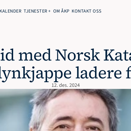
KALENDER
TJENESTER +
OM ÅKP
KONTAKT OSS
id med Norsk Katap
lynkjappe ladere f
12. des. 2024