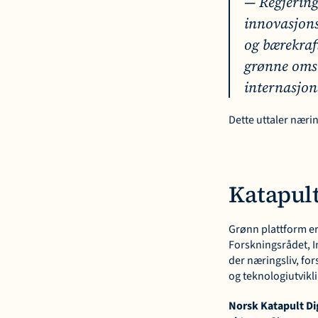
— Regjeringe
innovasjonsp
og bærekraft
grønne omst
internasjon
Dette uttaler nærin
Katapult
Grønn plattform er 
Forskningsrådet, I
der næringsliv, for
og teknologiutvikli
Norsk Katapult Dig