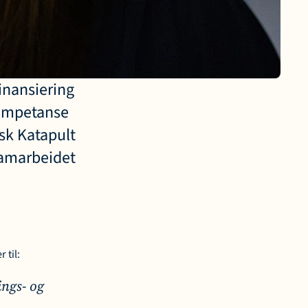
inansiering 
kompetanse 
k Katapult 
samarbeidet 
 til:
ngs- og 