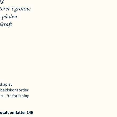
g 
erer i grønne 
 på den 
kraft 
skap av 
rbeidskonsortier 
 – fra forskning 
otalt omfatter 149 