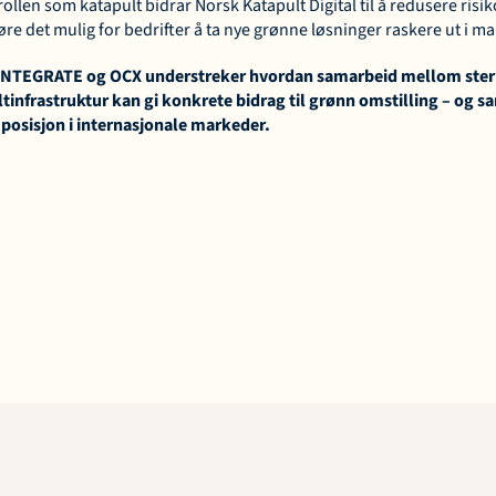
ollen som katapult bidrar Norsk Katapult Digital til å redusere risiko
øre det mulig for bedrifter å ta nye grønne løsninger raskere ut i m
WINTEGRATE og OCX understreker hvordan samarbeid mellom sterke
tinfrastruktur kan gi konkrete bidrag til grønn omstilling – og sa
posisjon i internasjonale markeder.