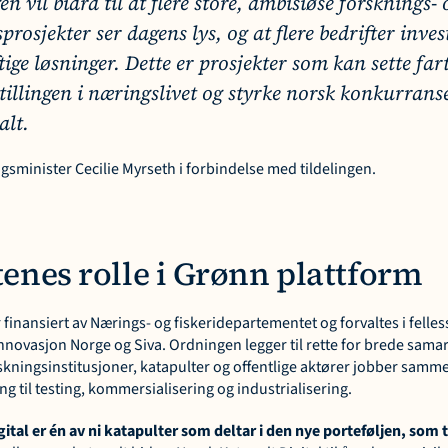
n vil bidra til at flere store, ambisiøse forsknings- o
rosjekter ser dagens lys, og at flere bedrifter invest
ige løsninger. Dette er prosjekter som kan sette fart
illingen i næringslivet og styrke norsk konkurranse
alt.
gsminister Cecilie Myrseth i forbindelse med tildelingen.
enes rolle i Grønn plattform
finansiert av Nærings- og fiskeridepartementet og forvaltes i felles
nnovasjon Norge og Siva. Ordningen legger til rette for brede sama
skningsinstitusjoner, katapulter og offentlige aktører jobber sammen
ng til testing, kommersialisering og industrialisering.
ital er én av ni katapulter som deltar i den nye porteføljen, som t