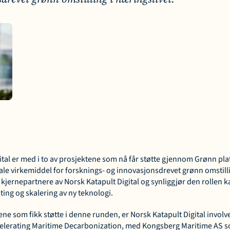
ital er med i to av prosjektene som nå får støtte gjennom Grønn plat
le virkemiddel for forsknings- og innovasjonsdrevet grønn omstillin
l kjernepartnere av Norsk Katapult Digital og synliggjør den rollen ka
sting og skalering av ny teknologi.
ene som fikk støtte i denne runden, er Norsk Katapult Digital involvert
lerating Maritime Decarbonization, med Kongsberg Maritime AS som