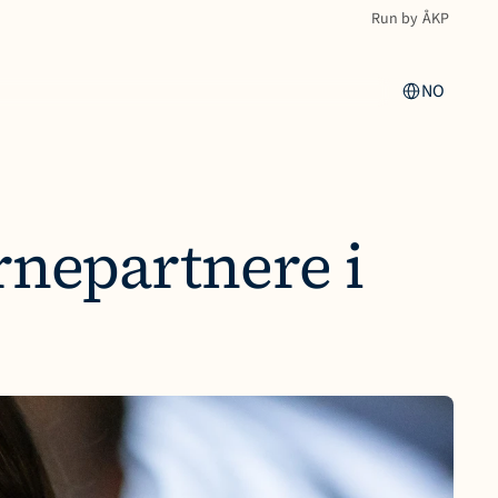
Run by ÅKP
Select Language
NO
rnepartnere i 