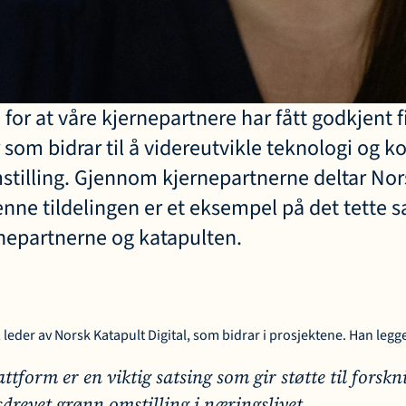
 for at våre kjernepartnere har fått godkjent f
r som bidrar til å videreutvikle teknologi og 
stilling. Gjennom kjernepartnerne deltar Nors
denne tildelingen er et eksempel på det tette 
nepartnerne og katapulten.
eder av Norsk Katapult Digital, som bidrar i prosjektene. Han legger
tform er en viktig satsing som gir støtte til forskni
drevet grønn omstilling i næringslivet.