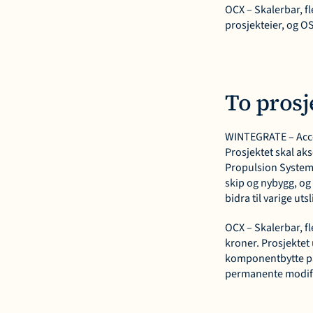
OCX – Skalerbar, f
prosjekteier, og O
To prosj
WINTEGRATE – Accele
Prosjektet skal aks
Propulsion Systems
skip og nybygg, og
bidra til varige uts
OCX – Skalerbar, fl
kroner. Prosjektet 
komponentbytte på 
permanente modifik