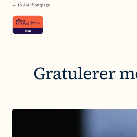
← To ÅKP frontpage
Gratulerer me