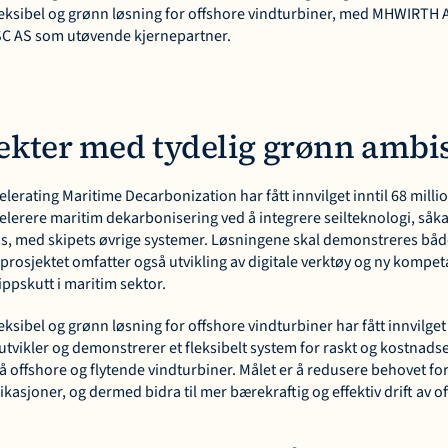
leksibel og grønn løsning for offshore vindturbiner, med MHWIRTH 
SC AS som utøvende kjernepartner.
ekter med tydelig grønn ambi
rating Maritime Decarbonization har fått innvilget inntil 68 million
elerere maritim dekarbonisering ved å integrere seilteknologi, såka
, med skipets øvrige systemer. Løsningene skal demonstreres både
 prosjektet omfatter også utvikling av digitale verktøy og ny kompe
lippskutt i maritim sektor.
eksibel og grønn løsning for offshore vindturbiner har fått innvilget i
utvikler og demonstrerer et fleksibelt system for raskt og kostnadsef
offshore og flytende vindturbiner. Målet er å redusere behovet for 
asjoner, og dermed bidra til mer bærekraftig og effektiv drift av o