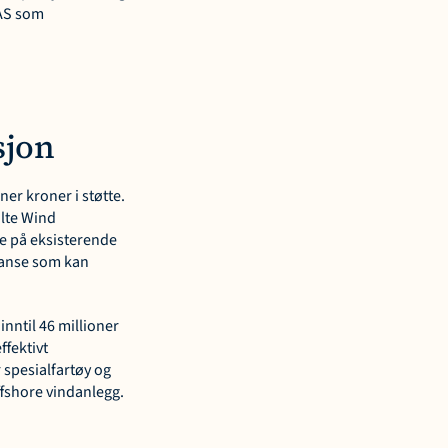
AS som 
sjon
er kroner i støtte. 
lte Wind 
 på eksisterende 
tanse som kan 
nntil 46 millioner 
fektivt 
spesialfartøy og 
ffshore vindanlegg.