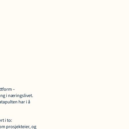
tform – 
g i næringslivet. 
tapulten har i å 
 i to: 
 prosjekteier, og 