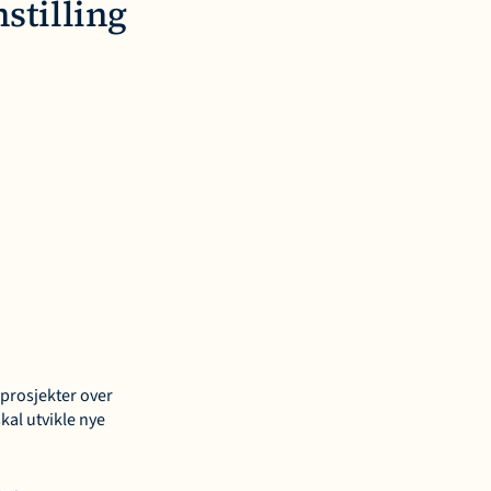
stilling
sprosjekter over 
al utvikle nye 