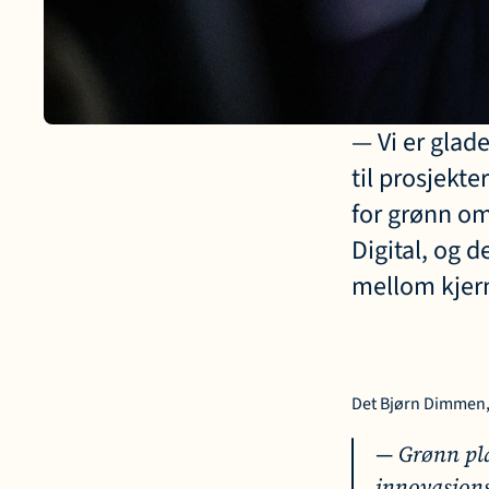
— Vi er glade
til prosjekte
for grønn om
Digital, og 
mellom kjer
Det Bjørn Dimmen, l
— Grønn plat
innovasjons