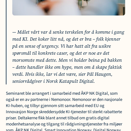
— Målet vårt var å senke terskelen for å komme i gang 
med KI. Det koker litt nå, og det er bra – folk kjenner 
på en 
sense of urgency
. Vi har hatt alt fra usikre 
spørsmål til konkrete caser, og det er noe av det 
morsomste med dette. Men vi holder beina på bakken 
– dette handler ikke om hype, men om å skape faktisk 
verdi. Hvis ikke, lar vi det være, sier Pål Haugen, 
seniorrådgiver i Norsk Katapult Digital.
Seminaret ble arrangert i samarbeid med ÅKP NK Digital, som 
også er en av partnerne i Nemonoor. Nemonoor er den nasjonale 
KI-huben, og tilbyr gjennom sitt samarbeid med EU og 
Innovasjon Norge skreddersydde KI-tjenester til sterkt rabatterte 
priser. Deltakerne fikk blant annet tilbud om gratis digital 
modenhetsanalyse og tilgang til rådgivningstjenester fra miljøer 
som, ÅKP NK Digital, Smart Innovation Norway, Digital Norway, 