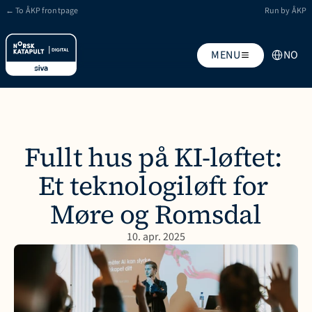
← To ÅKP frontpage
Run by ÅKP
Select Lang
MENU
NO
Fullt hus på KI-løftet: 
Et teknologiløft for 
Møre og Romsdal
10. apr. 2025