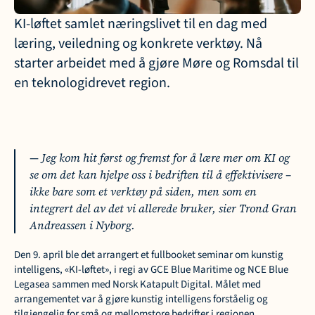
KI-løftet samlet næringslivet til en dag med 
læring, veiledning og konkrete verktøy. Nå 
starter arbeidet med å gjøre Møre og Romsdal til 
en teknologidrevet region.
— Jeg kom hit først og fremst for å lære mer om KI og 
se om det kan hjelpe oss i bedriften til å effektivisere – 
ikke bare som et verktøy på siden, men som en 
integrert del av det vi allerede bruker, sier Trond Gran 
Andreassen i Nyborg.
Den 9. april ble det arrangert et fullbooket seminar om kunstig 
intelligens, «KI-løftet», i regi av GCE Blue Maritime og NCE Blue 
Legasea sammen med Norsk Katapult Digital. Målet med 
arrangementet var å gjøre kunstig intelligens forståelig og 
tilgjengelig for små og mellomstore bedrifter i regionen.