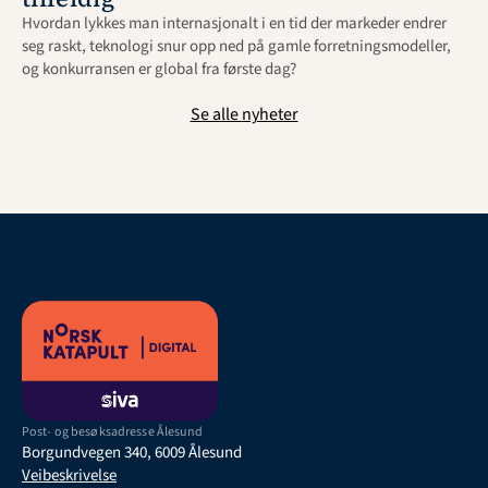
Hvordan lykkes man internasjonalt i en tid der markeder endrer 
seg raskt, teknologi snur opp ned på gamle forretningsmodeller, 
og konkurransen er global fra første dag?
Se alle nyheter
Post- og besøksadresse Ålesund
Borgundvegen 340, 6009 Ålesund
Veibeskrivelse