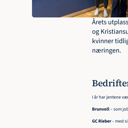
Årets utplass
og Kristiansu
kvinner tidli
næringen.
Bedrift
I år har jentene væ
Brunvoll 
– som jo
GC Rieber 
– med si