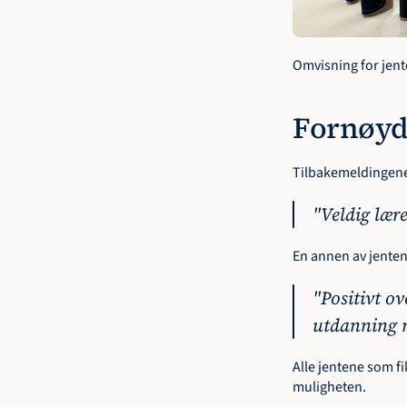
Omvisning for jen
Fornøyde
Tilbakemeldingene 
"Veldig lære
En annen av jenten
"Positivt ov
utdanning 
Alle jentene som fi
muligheten.