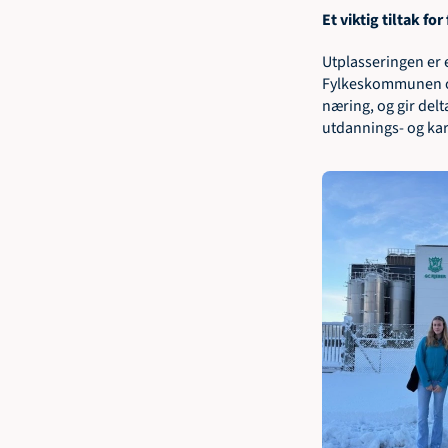
Et viktig tiltak fo
Utplasseringen er e
Fylkeskommunen og 
næring, og gir delt
utdannings- og kar