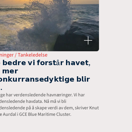
ninger / Tankeledelse
 𝗯𝗲𝗱𝗿𝗲 𝘃𝗶 𝗳𝗼𝗿𝘀𝘁å𝗿 𝗵𝗮𝘃𝗲𝘁, 
 𝗺𝗲𝗿 
𝗻𝗸𝘂𝗿𝗿𝗮𝗻𝘀𝗲𝗱𝘆𝗸𝘁𝗶𝗴𝗲 𝗯𝗹𝗶𝗿 
.
ge har verdensledende havnæringer. Vi har 
densledende havdata. Nå må vi bli 
densledende på å skape verdi av dem, skriver Knut 
e Aurdal i GCE Blue Maritime Cluster.