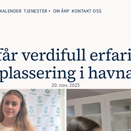
KALENDER
TJENESTER +
OM ÅKP
KONTAKT OSS
får verdifull erfa
tplassering i hav
20. nov. 2025