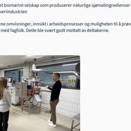
et biomarint selskap som produserer naturlige sjømat­ingredienser v
skeriindustrien
ne omvisninger, innsikt i arbeidsprosesser og muligheten til å prøv
d fagfolk. Dette ble svært godt mottatt av deltakerne.