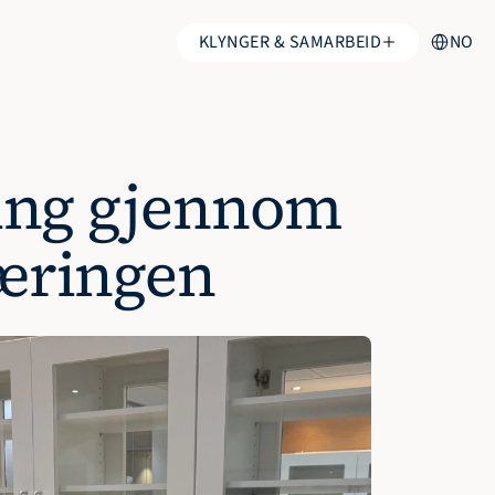
Select Lang
KLYNGER & SAMARBEID
NO
ring gjennom 
næringen