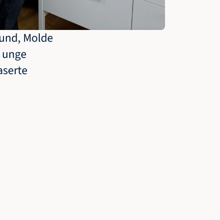
sund, Molde 
 unge 
serte 