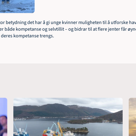
tor betydning det har å gi unge kvinner muligheten til å utforske h
er både kompetanse og selvtillit – og bidrar til at flere jenter får øy
er deres kompetanse trengs.