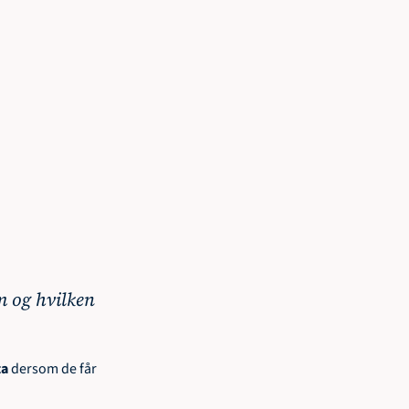
m og hvilken 
ta
 dersom de får 