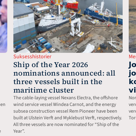
Suksesshistorier
Me
Ship of the Year 2026 
𝗝
nominations announced: all 
𝗷
three vessels built in the 
𝗸
maritime cluster
𝘃
The cable-laying vessel Nexans Electra, the offshore 
Nor
en 
wind service vessel Windea Carnot, and the energy 
ver
subsea construction vessel Rem Pioneer have been 
ver
built at Ulstein Verft and Myklebust Verft, respectively. 
Tor
All three vessels are now nominated for “Ship of the 
 
Year”.