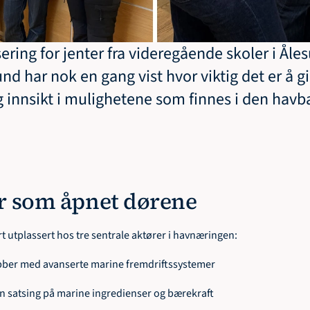
ering for jenter fra videregående skoler i Åle
nd har nok en gang vist hvor viktig det er å gi
g innsikt i mulighetene som finnes i den havba
er som åpnet dørene
rt utplassert hos tre sentrale aktører i havnæringen:
bber med avanserte marine fremdriftssystemer
n satsing på marine ingredienser og bærekraft