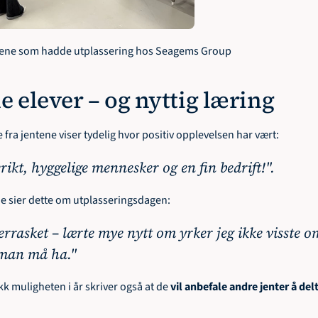
tene som hadde utplassering hos Seagems Group
 elever – og nyttig læring
fra jentene viser tydelig hvor positiv opplevelsen har vært:
rikt, hyggelige mennesker og en fin bedrift!". 
e sier dette om utplasseringsdagen: 
errasket – lærte mye nytt om yrker jeg ikke visste o
man må ha."
kk muligheten i år skriver også at de 
vil anbefale andre jenter å del