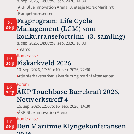
8. sep. 2026, 10:00
to
8. sep. 2026, 14:30
ÅKP Blue Innovation Arena, 3. etasje Norsk Maritimt 
Kompetansesenter
Fagprogram: Life Cycle 
8.
sep
Management (LCM) som 
konkurransefortrinn  (3. samling)
8. sep. 2026, 14:00
to
8. sep. 2026, 16:00
Teams
Konferanse
10.
Fiskarkveld 2026
sep
10. sep. 2026, 17:30
to
10. sep. 2026, 22:30
Atlanterhavsparken akvarium og marint vitensenter
Forum
16.
ÅKP Touchbase Bærekraft 2026, 
sep
Nettverkstreff 4
16. sep. 2026, 12:00
to
16. sep. 2026, 14:30
ÅKP Blue Innovation Arena
Konferanse
17.
Den Maritime Klyngekonferansen 
sep
2026