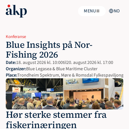
Select Langua
MENU
NO
Konferanse
Blue Insights på Nor-
Fishing 2026
Date:
18. august 2026 kl. 10:00
til
20. august 2026 kl. 17:00
Organizer:
Blue Legasea & Blue Maritime Cluster
Place:
Trondheim Spektrum, Møre & Romsdal Fylkespaviljong, S
Hør sterke stemmer fra 
fiskerinæringen