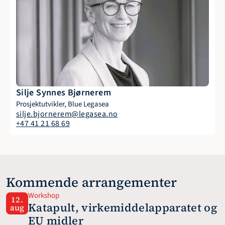
Silje Synnes Bjørnerem
Prosjektutvikler, Blue Legasea
silje.bjornerem@legasea.no
+47 41 21 68 69
Kommende arrangementer
Workshop
12.
Katapult, virkemiddelapparatet og 
aug
EU midler