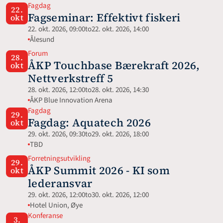
Fagdag
22.
Fagseminar: Effektivt fiskeri
okt
22. okt. 2026, 09:00
to
22. okt. 2026, 14:00
Ålesund
Forum
28.
ÅKP Touchbase Bærekraft 2026, 
okt
Nettverkstreff 5
28. okt. 2026, 12:00
to
28. okt. 2026, 14:30
ÅKP Blue Innovation Arena
Fagdag
29.
Fagdag: Aquatech 2026 
okt
29. okt. 2026, 09:30
to
29. okt. 2026, 18:00
TBD
Forretningsutvikling
29.
ÅKP Summit 2026 - KI som 
okt
lederansvar
29. okt. 2026, 12:00
to
30. okt. 2026, 12:00
Hotel Union, Øye
Konferanse
3.