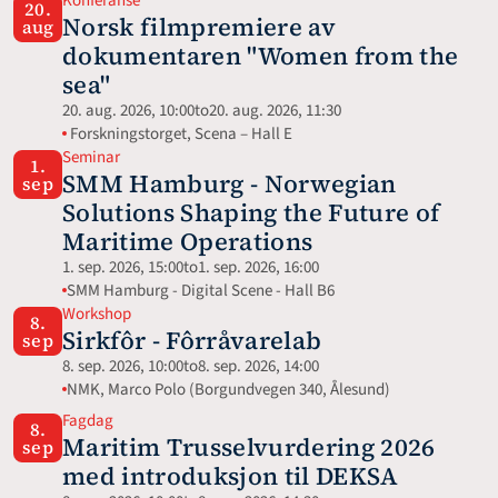
Konferanse
20.
Norsk filmpremiere av 
aug
dokumentaren "Women from the 
sea"
20. aug. 2026, 10:00
to
20. aug. 2026, 11:30
 Forskningstorget, Scena – Hall E
Seminar
1.
SMM Hamburg - Norwegian 
sep
Solutions Shaping the Future of 
Maritime Operations
1. sep. 2026, 15:00
to
1. sep. 2026, 16:00
SMM Hamburg - Digital Scene - Hall B6
Workshop
8.
Sirkfôr - Fôrråvarelab
sep
8. sep. 2026, 10:00
to
8. sep. 2026, 14:00
NMK, Marco Polo (Borgundvegen 340, Ålesund)
Fagdag
8.
Maritim Trusselvurdering 2026 
sep
med introduksjon til DEKSA