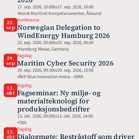
17. sep. 2026, 10:00
to
17. sep. 2026, 16:00
Norsk Maritimt Kompetansesenter, Ålesund
Konferanse
22.
Norwegian Delegation to 
sep
WindEnergy Hamburg 2026
22. sep. 2026, 00:00
to
25. sep. 2026, 00:00
Hamburg Messe, Germany 
Fagdag
29.
Maritim Cyber Security 2026
sep
29. sep. 2026, 09:30
to
29. sep. 2026, 15:00
ÅKP Blue Innovation Arena – NMK
Fagdag
13.
Fagseminar: Ny miljø- og 
okt
materialteknologi for 
produksjonsbedrifter
13. okt. 2026, 09:00
to
13. okt. 2026, 14:00
TBA
Fagdag
13.
Dialogmøte: Restråstoff som driver 
okt