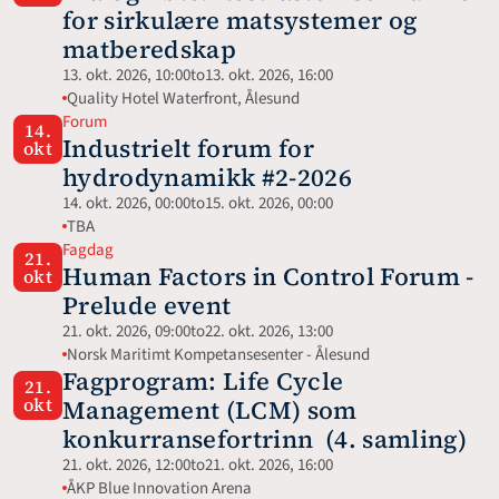
for sirkulære matsystemer og 
matberedskap
13. okt. 2026, 10:00
to
13. okt. 2026, 16:00
Quality Hotel Waterfront, Ålesund
Forum
14.
Industrielt forum for 
okt
hydrodynamikk #2-2026
14. okt. 2026, 00:00
to
15. okt. 2026, 00:00
TBA
Fagdag
21.
Human Factors in Control Forum - 
okt
Prelude event
21. okt. 2026, 09:00
to
22. okt. 2026, 13:00
Norsk Maritimt Kompetansesenter - Ålesund
Fagprogram: Life Cycle 
21.
okt
Management (LCM) som 
konkurransefortrinn  (4. samling)
21. okt. 2026, 12:00
to
21. okt. 2026, 16:00
ÅKP Blue Innovation Arena