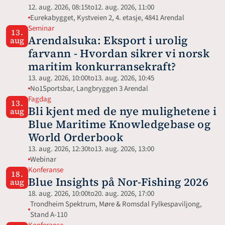
12. aug. 2026, 08:15
to
12. aug. 2026, 11:00
Eurekabygget, Kystveien 2, 4. etasje, 4841 Arendal
Seminar
13.
Arendalsuka: Eksport i urolig 
aug
farvann - Hvordan sikrer vi norsk 
maritim konkurransekraft?
13. aug. 2026, 10:00
to
13. aug. 2026, 10:45
No1Sportsbar, Langbryggen 3 Arendal
Fagdag
13.
Bli kjent med de nye mulighetene i 
aug
Blue Maritime Knowledgebase og 
World Orderbook
13. aug. 2026, 12:30
to
13. aug. 2026, 13:00
Webinar 
Konferanse
18.
Blue Insights på Nor-Fishing 2026
aug
18. aug. 2026, 10:00
to
20. aug. 2026, 17:00
Trondheim Spektrum, Møre & Romsdal Fylkespaviljong, 
Stand A-110