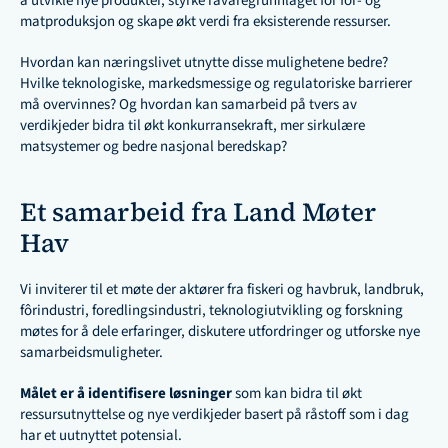
å utvikle nye produkter, styrke råvaregrunnlaget for fôr- og 
matproduksjon og skape økt verdi fra eksisterende ressurser.
Hvordan kan næringslivet utnytte disse mulighetene bedre? 
Hvilke teknologiske, markedsmessige og regulatoriske barrierer 
må overvinnes? Og hvordan kan samarbeid på tvers av 
verdikjeder bidra til økt konkurransekraft, mer sirkulære 
matsystemer og bedre nasjonal beredskap?
Et samarbeid fra Land Møter 
Hav
Vi inviterer til et møte der aktører fra fiskeri og havbruk, landbruk, 
fôrindustri, foredlingsindustri, teknologiutvikling og forskning 
møtes for å dele erfaringer, diskutere utfordringer og utforske nye 
samarbeidsmuligheter.
Målet er å identifisere løsninger
 som kan bidra til økt 
ressursutnyttelse og nye verdikjeder basert på råstoff som i dag 
har et uutnyttet potensial.