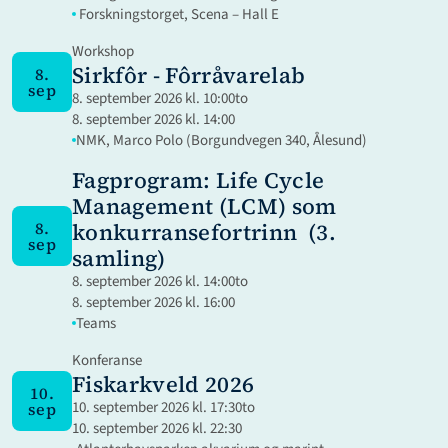
 Forskningstorget, Scena – Hall E
Workshop
Sirkfôr - Fôrråvarelab
8.
sep
8. september 2026 kl. 10:00
to
8. september 2026 kl. 14:00
NMK, Marco Polo (Borgundvegen 340, Ålesund)
Fagprogram: Life Cycle 
Management (LCM) som 
konkurransefortrinn  (3. 
8.
sep
samling)
8. september 2026 kl. 14:00
to
8. september 2026 kl. 16:00
Teams
Konferanse
Fiskarkveld 2026
10.
10. september 2026 kl. 17:30
to
sep
10. september 2026 kl. 22:30