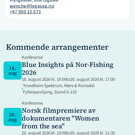
Klyngeleder, Blue Legasea
wenche@legasea.no
+47 900 15 073
Kommende arrangementer
Konferanse
Blue Insights på Nor-Fishing 
18.
2026
aug
18. august 2026 kl. 10:00
to
20. august 2026 kl. 17:00
Trondheim Spektrum, Møre & Romsdal 
Fylkespaviljong, Stand A-110
Konferanse
Norsk filmpremiere av 
20.
dokumentaren "Women 
aug
from the sea"
20. august 2026 kl. 10:00
to
20. august 2026 kl. 11:30