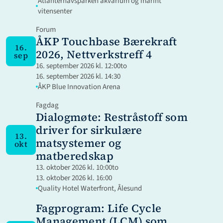
Atlanterhavsparken akvarium og marint 
vitensenter
Forum
ÅKP Touchbase Bærekraft 
16.
2026, Nettverkstreff 4
sep
16. september 2026 kl. 12:00
to
16. september 2026 kl. 14:30
ÅKP Blue Innovation Arena
Fagdag
Dialogmøte: Restråstoff som 
driver for sirkulære 
13.
matsystemer og 
okt
matberedskap
13. oktober 2026 kl. 10:00
to
13. oktober 2026 kl. 16:00
Quality Hotel Waterfront, Ålesund
Fagprogram: Life Cycle 
Management (LCM) som 