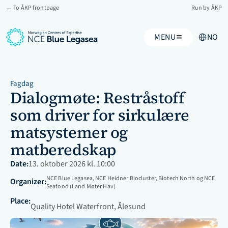
← To ÅKP frontpage
Run by ÅKP
Select Lang
MENU
NO
Fagdag
Dialogmøte: Restråstoff 
som driver for sirkulære 
matsystemer og 
matberedskap
Date:
13. oktober 2026 kl. 10:00
NCE Blue Legasea, NCE Heidner Biocluster, Biotech North og NCE 
Organizer:
Seafood (Land Møter Hav)
Place:
Quality Hotel Waterfront, Ålesund