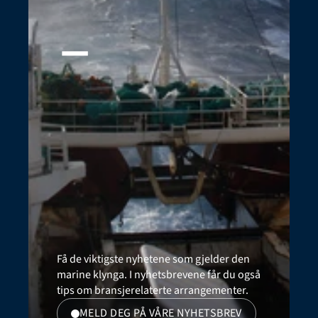
_
Få de viktigste nyhetene som gjelder den 
marine klynga. I nyhetsbrevene får du også 
tips om bransjerelaterte arrangementer.
MELD DEG PÅ VÅRE NYHETSBREV