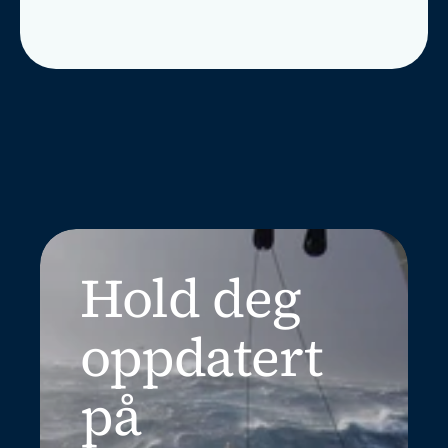
Hold deg 
oppdatert 
på