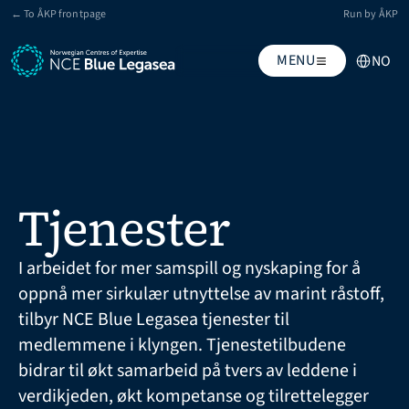
← To ÅKP frontpage
Run by ÅKP
Select Lang
MENU
NO
Tjenester
I arbeidet for mer samspill og nyskaping for å 
oppnå mer sirkulær utnyttelse av marint råstoff, 
tilbyr NCE Blue Legasea tjenester til 
medlemmene i klyngen. Tjenestetilbudene 
bidrar til økt samarbeid på tvers av leddene i 
verdikjeden, økt kompetanse og tilrettelegger 