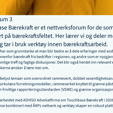
um 3

e Bærekraft er et nettverksforum for de som 
t på bærekraftsfeltet. Her lærer vi og deler m
g tar i bruk verktøy innen bærekraftsarbeid.
ar som grunntanke at man blir bedre av å dele erfaringer med andr
nenfor bærekraft fra bedrifter i regionen, og andre som er nysgjerri
vnlige treff og faglige diskusjoner. Det blir også hentet inn relevant 
kerne ønsker å lære mer om. 
 belyst temaer som overordnet rammeverk, dobbel vesentlighetsana
irkulære forretningsmodeller, rammeverket knyttet til grønne pås
 frivillige rapporteringsstandarden (VSME) og grønne organisasjo
marbeidet med ADVISO Advokatfirma om Touchbase Bærekraft i 2026.
se kombinert med ÅKPs nettverk og verktøy skaper en robust platt