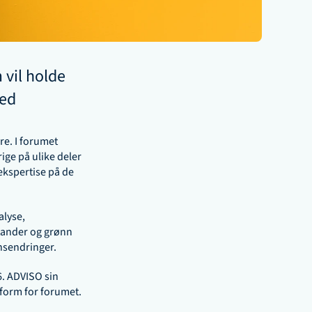
vil holde 
ed 
e. I forumet 
ge på ulike deler 
ekspertise på de 
lyse, 
tander og grønn 
nsendringer.
 ADVISO sin 
form for forumet. 