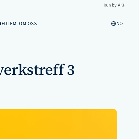
Run by ÅKP
Select Language
 MEDLEM
OM OSS
NO
erkstreff 3