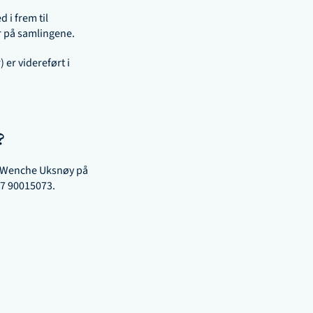
i frem til 
 på samlingene.
er videreført i 
? 
 Wenche Uksnøy på 
7 90015073
. 