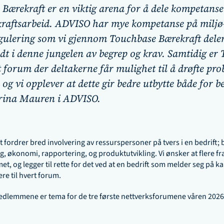
Bærekraft er en viktig arena for å dele kompetanse 
raftsarbeid. ADVISO har mye kompetanse på miljø-
gulering som vi gjennom Touchbase Bærekraft deler 
dt i denne jungelen av begrep og krav. Samtidig er 
 forum der deltakerne får mulighet til å drøfte prob
og vi opplever at dette gir bedre utbytte både for be
arina Mauren i ADVISO. 
fordrer bred involvering av ressurspersoner på tvers i en bedrift; b
g, økonomi, rapportering, og produktutvikling. Vi ønsker at flere fra 
et, og legger til rette for det ved at en bedrift som melder seg på kan
e til hvert forum.  
 medlemmene er tema for de tre første nettverksforumene våren 2026