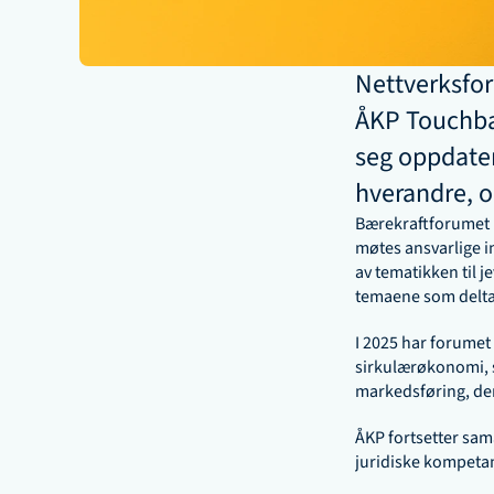
Nettverksfor
ÅKP Touchbas
seg oppdater
hverandre, o
Bærekraftforumet h
møtes ansvarlige in
av tematikken til je
temaene som delta
I 2025 har forumet
sirkulærøkonomi, s
markedsføring, den
ÅKP fortsetter sa
juridiske kompetan