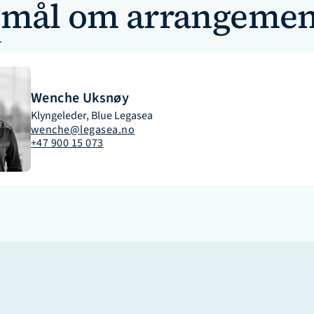
smål om arrangemen
r
Wenche Uksnøy
Klyngeleder, Blue Legasea
wenche@legasea.no
+47 900 15 073