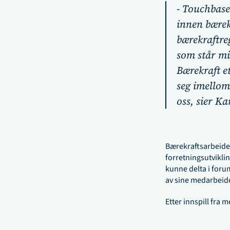
- 
Touchbase 
innen bærek
bærekraftre
som står mi
Bærekraft et
seg imellom 
oss,
 sier K
Bærekraftsarbeidet 
forretningsutviklin
kunne delta i forum
av sine medarbeider
Etter innspill fra