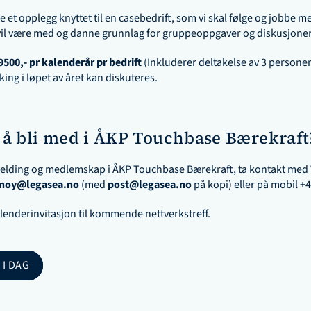
e et opplegg knyttet til en casebedrift, som vi skal følge og jobbe med 
il være med og danne grunnlag for gruppeoppgaver og diskusjoner
9500,- pr kalenderår pr bedrift
 (Inkluderer deltakelse av 3 personer) 
king i løpet av året kan diskuteres. 
å bli med i ÅKP Touchbase Bærekraft
elding og medlemskap i ÅKP Touchbase Bærekraft, ta kontakt med
noy@legasea.no
 (med 
post@legasea.no
 på kopi) eller på mobil 
+4
kalenderinvitasjon til kommende nettverkstreff. 
 I DAG