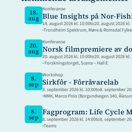
Konferanse
18.
Blue Insights på Nor-Fish
aug
18. august 2026 kl. 10:00
to
20. august 2026 kl.
Trondheim Spektrum, Møre & Romsdal Fylkes
Konferanse
20.
Norsk filmpremiere av d
aug
20. august 2026 kl. 10:00
to
20. august 2026 kl.
 Forskningstorget, Scena – Hall E
Workshop
8.
Sirkfôr - Fôrråvarelab
sep
8. september 2026 kl. 10:00
to
8. september 202
NMK, Marco Polo (Borgundvegen 340, Ålesu
Fagprogram: Life Cycle 
8.
sep
8. september 2026 kl. 14:00
to
8. september 202
Teams