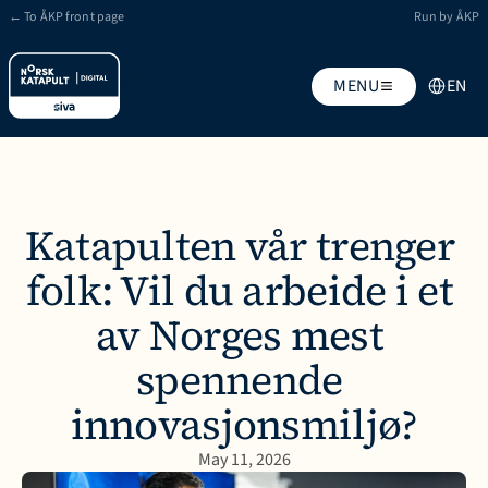
← To ÅKP front page
Run by ÅKP
Select Lan
MENU
EN
Katapulten vår trenger 
folk: Vil du arbeide i et 
av Norges mest 
spennende 
innovasjonsmiljø?
May 11, 2026