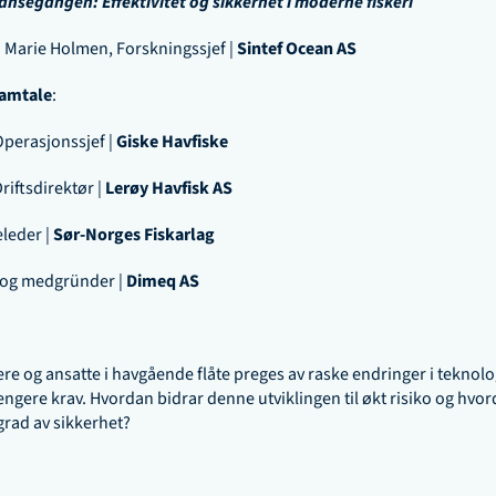
lansegangen: Effektivitet og sikkerhet i moderne fiskeri
Marie Holmen, Forskningssjef | 
Sintef Ocean AS
samtale
:
Operasjonssjef | 
Giske Havfiske
iftsdirektør | 
Lerøy Havfisk AS
leder | 
Sør-Norges Fiskarlag
og medgründer | 
Dimeq AS
e og ansatte i havgående flåte preges av raske endringer i teknolog
trengere krav. Hvordan bidrar denne utviklingen til økt risiko og hvo
grad av sikkerhet?