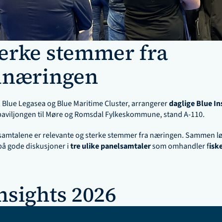
erke stemmer fra 
rinæringen
 Blue Legasea og Blue Maritime Cluster, arrangerer 
daglige Blue In
paviljongen til Møre og Romsdal Fylkeskommune, stand A-110.
samtalene er relevante og sterke stemmer fra næringen. Sammen løfte
på gode diskusjoner i 
tre ulike panelsamtaler 
som omhandler f
isk
nsights 2026