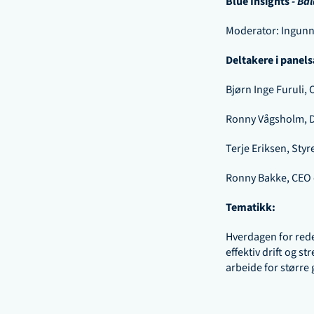
Blue Insights 
- Ba
Moderator: Ingunn 
Deltakere i panel
Bjørn Inge Furuli, 
Ronny Vågsholm, Dr
Terje Eriksen, Styre
Ronny Bakke, CEO 
Tematikk:
Hverdagen for reder
effektiv drift og s
arbeide for større 