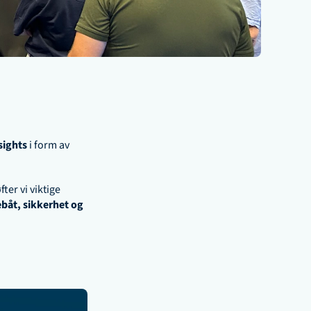
sights
 i form av 
r vi viktige 
ebåt, sikkerhet og 