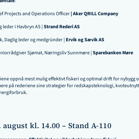
samtale
:
ef Projects and Operations Officer
 | Aker QRILL Company
g leder i Havbryn AS | 
Strand Rederi AS
k, Daglig leder og medgründer | 
Ervik og Sævik AS
niorrådgiver Sjømat, Næringsliv Sunnmøre | 
Sparebanken Møre
ene oppnå mest mulig effektivt fiskeri og optimal drift for nybygg o
ere på rederiene sine strategier for redskapsteknologi, kvoteutnytte
nergiforbruk.
 august kl. 14.00 – Stand A-110