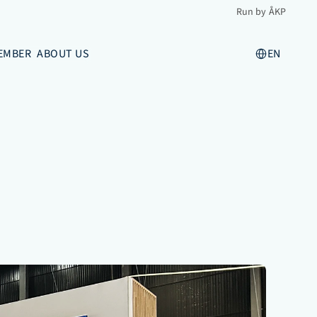
Run by ÅKP
Select Language
EMBER
ABOUT US
EN