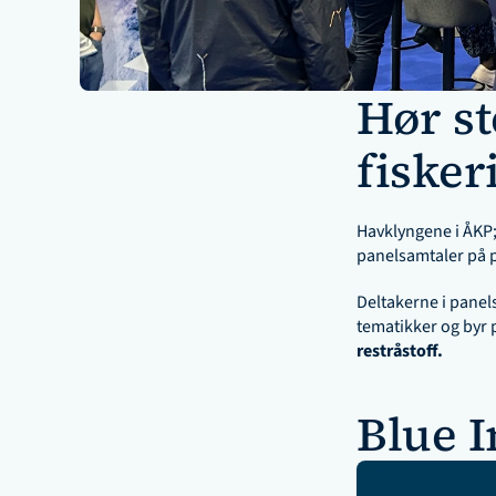
Hør st
fiske
Havklyngene i ÅKP;
panelsamtaler på 
Deltakerne i panel
tematikker og byr 
restråstoff.
Blue I