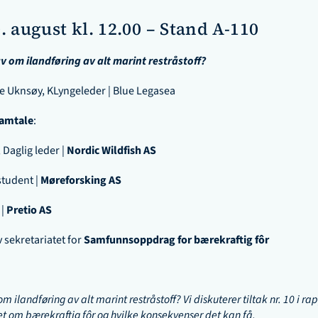
. august kl. 12.00 – Stand A-110
v om ilandføring av alt marint restråstoff?
 Uknsøy, KLyngeleder | Blue Legasea
samtale
:
Daglig leder | 
Nordic Wildfish AS
tudent | 
Møreforsking AS
| 
Pretio AS
 sekretariatet for 
Samfunnsoppdrag for bærekraftig fôr
om ilandføring av alt marint restråstoff? Vi diskuterer tiltak nr. 10 i rap
om bærekraftig fôr og hvilke konsekvenser det kan få.